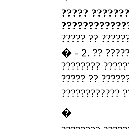
????? ???????
????????????
????? ?? ?????
� - 2. ?? ????
???????? ?????
????? ?? ?????
???????????? 
�