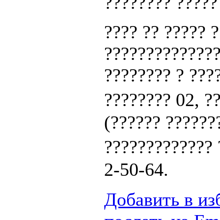
???????? ?????
???? ?? ????? 
??????????????
???????? ? ???
???????? 02, 
(?????? ???????
?????????????
2-50-64.
Добавить в из