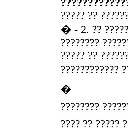
????????????
????? ?? ?????
� - 2. ?? ????
???????? ?????
????? ?? ?????
???????????? 
�
???????? ?????
???? ?? ????? 