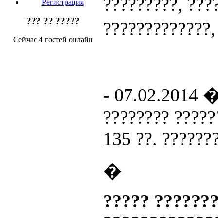
?????????, ???
Регистрация
??? ?? ?????
?????????????,
Сейчас 4 гостей онлайн
- 07.02.2014 
???????? ?????
135 ??. ??????
�
????? ???????