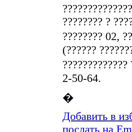
??????????????
???????? ? ???
???????? 02, 
(?????? ???????
?????????????
2-50-64.
�
Добавить в из
послать на Em